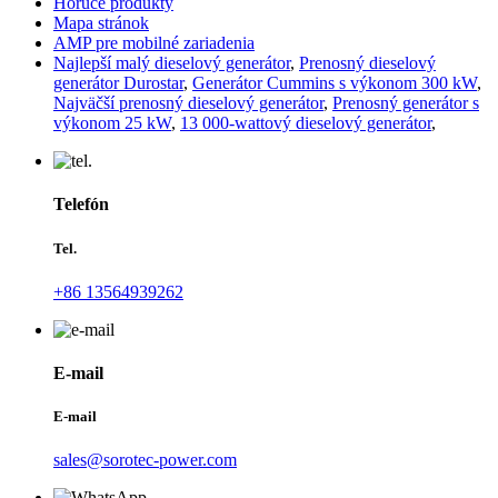
Horúce produkty
Mapa stránok
AMP pre mobilné zariadenia
Najlepší malý dieselový generátor
,
Prenosný dieselový
generátor Durostar
,
Generátor Cummins s výkonom 300 kW
,
Najväčší prenosný dieselový generátor
,
Prenosný generátor s
výkonom 25 kW
,
13 000-wattový dieselový generátor
,
Telefón
Tel.
+86 13564939262
E-mail
E-mail
sales@sorotec-power.com