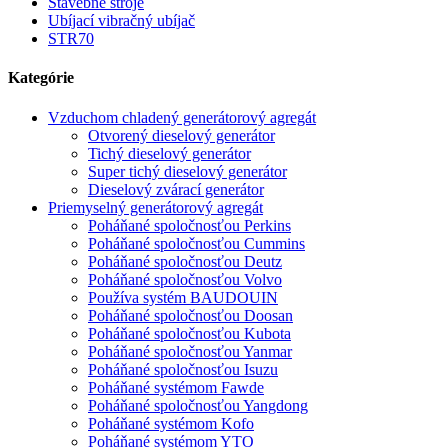
Stavebné stroje
Ubíjací vibračný ubíjač
STR70
Kategórie
Vzduchom chladený generátorový agregát
Otvorený dieselový generátor
Tichý dieselový generátor
Super tichý dieselový generátor
Dieselový zvárací generátor
Priemyselný generátorový agregát
Poháňané spoločnosťou Perkins
Poháňané spoločnosťou Cummins
Poháňané spoločnosťou Deutz
Poháňané spoločnosťou Volvo
Používa systém BAUDOUIN
Poháňané spoločnosťou Doosan
Poháňané spoločnosťou Kubota
Poháňané spoločnosťou Yanmar
Poháňané spoločnosťou Isuzu
Poháňané systémom Fawde
Poháňané spoločnosťou Yangdong
Poháňané systémom Kofo
Poháňané systémom YTO