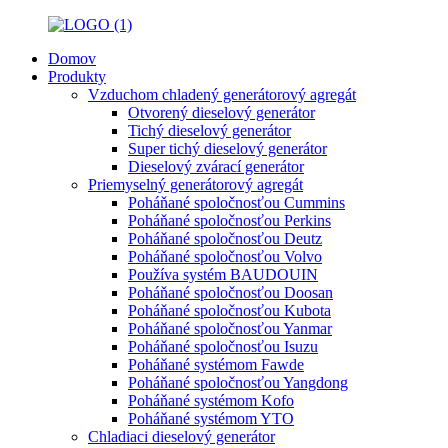
Domov
Produkty
Vzduchom chladený generátorový agregát
Otvorený dieselový generátor
Tichý dieselový generátor
Super tichý dieselový generátor
Dieselový zvárací generátor
Priemyselný generátorový agregát
Poháňané spoločnosťou Cummins
Poháňané spoločnosťou Perkins
Poháňané spoločnosťou Deutz
Poháňané spoločnosťou Volvo
Používa systém BAUDOUIN
Poháňané spoločnosťou Doosan
Poháňané spoločnosťou Kubota
Poháňané spoločnosťou Yanmar
Poháňané spoločnosťou Isuzu
Poháňané systémom Fawde
Poháňané spoločnosťou Yangdong
Poháňané systémom Kofo
Poháňané systémom YTO
Chladiaci dieselový generátor