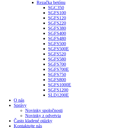
Rezačka betónu
SGC350
SGFS100
SGFS120
SGFS220
SGFS380
SGFS400
SGFS480
SGFS500
SGFS500E
SGFS520
SGFS580
SGFS700
SGFS700E
SGFS750
SGFS800
SGFS1000E
SGFS1200
SLD1200E
O nás
Správy
Novinky spoločnosti
Novinky z odvetvia
Často kladené otázky
Kontaktujte nás