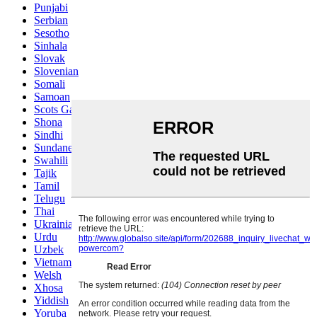
Punjabi
Serbian
Sesotho
Sinhala
Slovak
Slovenian
Somali
Samoan
Scots Gaelic
Shona
Sindhi
Sundanese
Swahili
Tajik
Tamil
Telugu
Thai
Ukrainian
Urdu
Uzbek
Vietnamese
Welsh
Xhosa
Yiddish
Yoruba