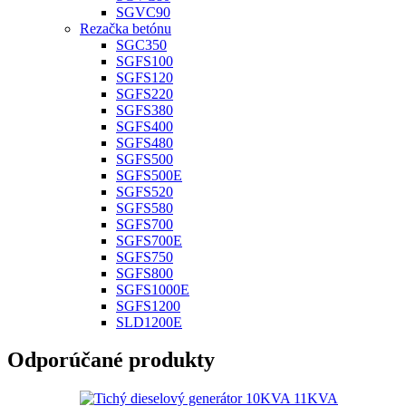
SGVC90
Rezačka betónu
SGC350
SGFS100
SGFS120
SGFS220
SGFS380
SGFS400
SGFS480
SGFS500
SGFS500E
SGFS520
SGFS580
SGFS700
SGFS700E
SGFS750
SGFS800
SGFS1000E
SGFS1200
SLD1200E
Odporúčané produkty