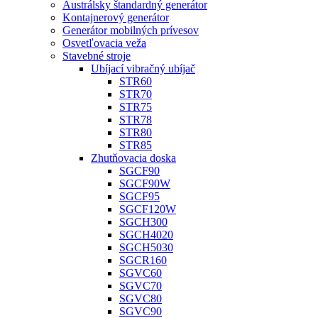
Austrálsky štandardný generátor
Kontajnerový generátor
Generátor mobilných prívesov
Osvetľovacia veža
Stavebné stroje
Ubíjací vibračný ubíjač
STR60
STR70
STR75
STR78
STR80
STR85
Zhutňovacia doska
SGCF90
SGCF90W
SGCF95
SGCF120W
SGCH300
SGCH4020
SGCH5030
SGCR160
SGVC60
SGVC70
SGVC80
SGVC90