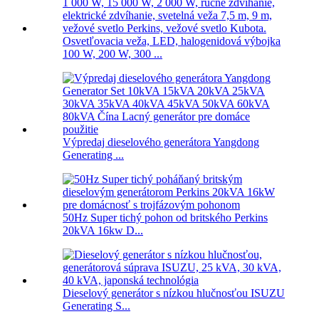
Osvetľovacia veža, LED, halogenidová výbojka
100 W, 200 W, 300 ...
Výpredaj dieselového generátora Yangdong
Generating ...
50Hz Super tichý pohon od britského Perkins
20kVA 16kw D...
Dieselový generátor s nízkou hlučnosťou ISUZU
Generating S...