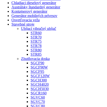
Chladiaci dieselový generátor
Austrálsky štandardný generátor
Kontajnerový generátor
Generátor mobilných prívesov
Osvetľovacia veža
Stavebné stroje
Ubíjací vibračný ubíjač
STR60
STR70
STR75
STR78
STR80
STR85
Zhutňovacia doska
SGCF90
SGCF90W
SGCF95
SGCF120W
SGCH300
SGCH4020
SGCH5030
SGCR160
SGVC60
SGVC70
SGVC80