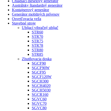
Chladiaci dieselový generátor
Austrálsky štandardný generátor
Kontajnerový generátor
Generátor mobilných prívesov
Osvetľovacia veža
Stavebné stroje
Ubíjací vibračný ubíjač
STR60
STR70
STR75
STR78
STR80
STR85
Zhutňovacia doska
SGCF90
SGCF90W
SGCF95
SGCF120W
SGCH300
SGCH4020
SGCH5030
SGCR160
SGVC60
SGVC70
SGVC80