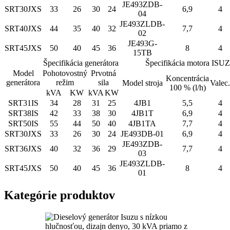
JE493ZDB-
SRT30JXS
33
26
30
24
6,9
4
04
JE493ZLDB-
SRT40JXS
44
35
40
32
7,7
4
02
JE493G-
SRT45JXS
50
40
45
36
8
4
15TB
Špecifikácia generátora
Špecifikácia motora ISU
Model
Pohotovostný
Prvotná
Koncentrácia
generátora
režim
sila
Model stroja
Valec.
100 % (l/h)
kVA
KW
kVA
KW
SRT31IS
34
28
31
25
4JB1
5,5
4
SRT38IS
42
33
38
30
4JB1T
6,9
4
SRT50IS
55
44
50
40
4JB1TA
7,7
4
SRT30JXS
33
26
30
24
JE493DB-01
6,9
4
JE493ZDB-
SRT36JXS
40
32
36
29
7,7
4
03
JE493ZLDB-
SRT45JXS
50
40
45
36
8
4
01
Kategórie produktov