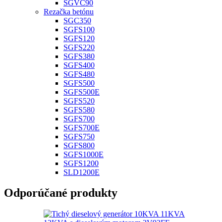
SGVC90
Rezačka betónu
SGC350
SGFS100
SGFS120
SGFS220
SGFS380
SGFS400
SGFS480
SGFS500
SGFS500E
SGFS520
SGFS580
SGFS700
SGFS700E
SGFS750
SGFS800
SGFS1000E
SGFS1200
SLD1200E
Odporúčané produkty