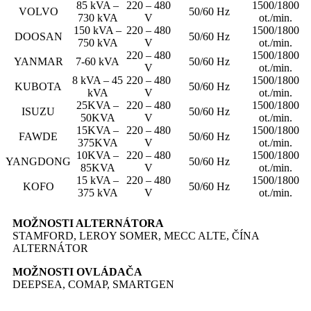
85 kVA –
220 – 480
1500/1800
VOLVO
50/60 Hz
730 kVA
V
ot./min.
150 kVA –
220 – 480
1500/1800
DOOSAN
50/60 Hz
750 kVA
V
ot./min.
220 – 480
1500/1800
YANMAR
7-60 kVA
50/60 Hz
V
ot./min.
8 kVA – 45
220 – 480
1500/1800
KUBOTA
50/60 Hz
kVA
V
ot./min.
25KVA –
220 – 480
1500/1800
ISUZU
50/60 Hz
50KVA
V
ot./min.
15KVA –
220 – 480
1500/1800
FAWDE
50/60 Hz
375KVA
V
ot./min.
10KVA –
220 – 480
1500/1800
YANGDONG
50/60 Hz
85KVA
V
ot./min.
15 kVA –
220 – 480
1500/1800
KOFO
50/60 Hz
375 kVA
V
ot./min.
MOŽNOSTI ALTERNÁTORA
STAMFORD, LEROY SOMER, MECC ALTE, ČÍNA
ALTERNÁTOR
MOŽNOSTI OVLÁDAČA
DEEPSEA, COMAP, SMARTGEN