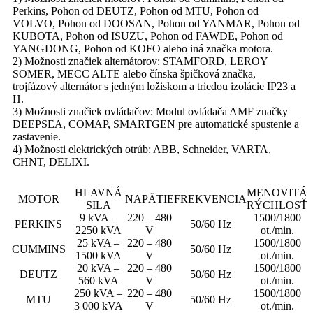
Perkins, Pohon od DEUTZ, Pohon od MTU, Pohon od
VOLVO, Pohon od DOOSAN, Pohon od YANMAR, Pohon od
KUBOTA, Pohon od ISUZU, Pohon od FAWDE, Pohon od
YANGDONG, Pohon od KOFO alebo iná značka motora.
2) Možnosti značiek alternátorov: STAMFORD, LEROY
SOMER, MECC ALTE alebo čínska špičková značka,
trojfázový alternátor s jedným ložiskom a triedou izolácie IP23 a
H.
3) Možnosti značiek ovládačov: Modul ovládača AMF značky
DEEPSEA, COMAP, SMARTGEN pre automatické spustenie a
zastavenie.
4) Možnosti elektrických otrúb: ABB, Schneider, VARTA,
CHNT, DELIXI.
HLAVNÁ
MENOVITÁ
MOTOR
NAPÄTIE
FREKVENCIA
SILA
RÝCHLOSŤ
9 kVA –
220 – 480
1500/1800
PERKINS
50/60 Hz
2250 kVA
V
ot./min.
25 kVA –
220 – 480
1500/1800
CUMMINS
50/60 Hz
1500 kVA
V
ot./min.
20 kVA –
220 – 480
1500/1800
DEUTZ
50/60 Hz
560 kVA
V
ot./min.
250 kVA –
220 – 480
1500/1800
MTU
50/60 Hz
3 000 kVA
V
ot./min.