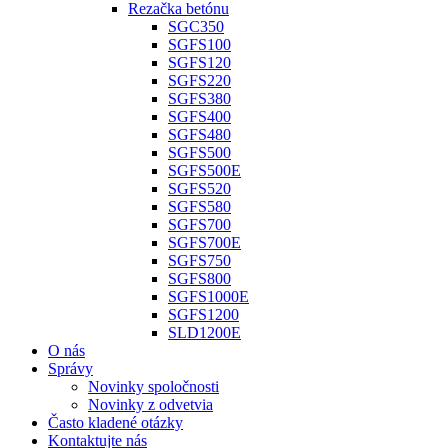
Rezačka betónu
SGC350
SGFS100
SGFS120
SGFS220
SGFS380
SGFS400
SGFS480
SGFS500
SGFS500E
SGFS520
SGFS580
SGFS700
SGFS700E
SGFS750
SGFS800
SGFS1000E
SGFS1200
SLD1200E
O nás
Správy
Novinky spoločnosti
Novinky z odvetvia
Často kladené otázky
Kontaktujte nás