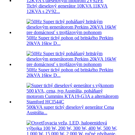
Tichý dieselový generátor 10KVA 11KVA
12KVA s 2V92...
50Hz Super tichý pohon od britského Perkins
20kVA 16kw D...
50Hz Super tichý pohon od britského Perkins
20kVA 16kw D...
500kVA super tichý dieselový generátor Cena
Austrália...