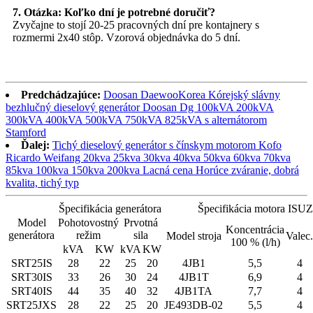
7. Otázka: Koľko dní je potrebné doručiť?
Zvyčajne to stojí 20-25 pracovných dní pre kontajnery s
rozmermi 2x40 stôp. Vzorová objednávka do 5 dní.
Predchádzajúce:
Doosan DaewooKorea Kórejský slávny
bezhlučný dieselový generátor Doosan Dg 100kVA 200kVA
300kVA 400kVA 500kVA 750kVA 825kVA s alternátorom
Stamford
Ďalej:
Tichý dieselový generátor s čínskym motorom Kofo
Ricardo Weifang 20kva 25kva 30kva 40kva 50kva 60kva 70kva
85kva 100kva 150kva 200kva Lacná cena Horúce zváranie, dobrá
kvalita, tichý typ
Špecifikácia generátora
Špecifikácia motora ISU
Model
Pohotovostný
Prvotná
Koncentrácia
generátora
režim
sila
Model stroja
Valec.
100 % (l/h)
kVA
KW
kVA
KW
SRT25IS
28
22
25
20
4JB1
5,5
4
SRT30IS
33
26
30
24
4JB1T
6,9
4
SRT40IS
44
35
40
32
4JB1TA
7,7
4
SRT25JXS
28
22
25
20
JE493DB-02
5,5
4