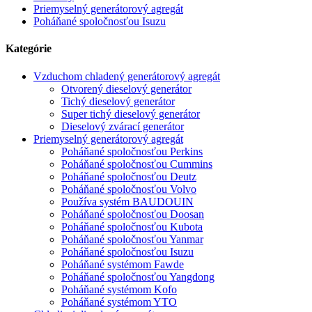
Priemyselný generátorový agregát
Poháňané spoločnosťou Isuzu
Kategórie
Vzduchom chladený generátorový agregát
Otvorený dieselový generátor
Tichý dieselový generátor
Super tichý dieselový generátor
Dieselový zvárací generátor
Priemyselný generátorový agregát
Poháňané spoločnosťou Perkins
Poháňané spoločnosťou Cummins
Poháňané spoločnosťou Deutz
Poháňané spoločnosťou Volvo
Používa systém BAUDOUIN
Poháňané spoločnosťou Doosan
Poháňané spoločnosťou Kubota
Poháňané spoločnosťou Yanmar
Poháňané spoločnosťou Isuzu
Poháňané systémom Fawde
Poháňané spoločnosťou Yangdong
Poháňané systémom Kofo
Poháňané systémom YTO