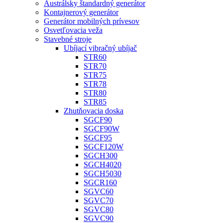
Austrálsky štandardný generátor
Kontajnerový generátor
Generátor mobilných prívesov
Osvetľovacia veža
Stavebné stroje
Ubíjací vibračný ubíjač
STR60
STR70
STR75
STR78
STR80
STR85
Zhutňovacia doska
SGCF90
SGCF90W
SGCF95
SGCF120W
SGCH300
SGCH4020
SGCH5030
SGCR160
SGVC60
SGVC70
SGVC80
SGVC90