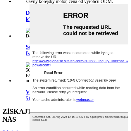
Dieselový generátor DOOSAN 360
kW/450 kVA, 3-fázový...
Super tichý dieselový generátor
Isuzu...
Výpredajný dieselový generátor FAW
50kW/63kVA,...
ZÍSKAJTE NAJNOVŠIE SPRÁVY OD
NÁS