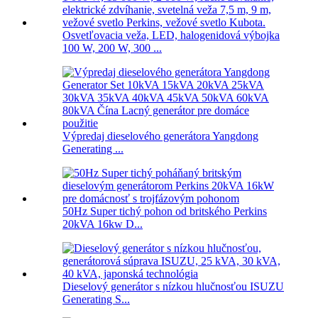
Osvetľovacia veža, LED, halogenidová výbojka
100 W, 200 W, 300 ...
Výpredaj dieselového generátora Yangdong
Generating ...
50Hz Super tichý pohon od britského Perkins
20kVA 16kw D...
Dieselový generátor s nízkou hlučnosťou ISUZU
Generating S...