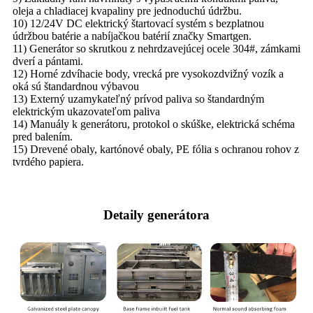
oleja a chladiacej kvapaliny pre jednoduchú údržbu.
10) 12/24V DC elektrický štartovací systém s bezplatnou
údržbou batérie a nabíjačkou batérií značky Smartgen.
11) Generátor so skrutkou z nehrdzavejúcej ocele 304#, zámkami
dverí a pántami.
12) Horné zdvíhacie body, vrecká pre vysokozdvižný vozík a
oká sú štandardnou výbavou
13) Externý uzamykateľný prívod paliva so štandardným
elektrickým ukazovateľom paliva
14) Manuály k generátoru, protokol o skúške, elektrická schéma
pred balením.
15) Drevené obaly, kartónové obaly, PE fólia s ochranou rohov z
tvrdého papiera.
Detaily generátora