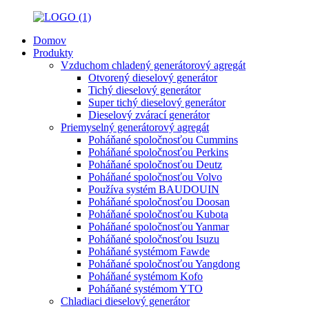
Domov
Produkty
Vzduchom chladený generátorový agregát
Otvorený dieselový generátor
Tichý dieselový generátor
Super tichý dieselový generátor
Dieselový zvárací generátor
Priemyselný generátorový agregát
Poháňané spoločnosťou Cummins
Poháňané spoločnosťou Perkins
Poháňané spoločnosťou Deutz
Poháňané spoločnosťou Volvo
Používa systém BAUDOUIN
Poháňané spoločnosťou Doosan
Poháňané spoločnosťou Kubota
Poháňané spoločnosťou Yanmar
Poháňané spoločnosťou Isuzu
Poháňané systémom Fawde
Poháňané spoločnosťou Yangdong
Poháňané systémom Kofo
Poháňané systémom YTO
Chladiaci dieselový generátor