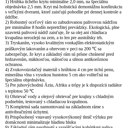
1) Hrúbka tichého krytu minimálne 2,0 mm, na špeciálnu
objednávku 2,5 mm. Kryt má holistickú demontážnu konštrukciu
s veľkými dverami, ktoré zaisťujú pohodlie pri dennej kontrole a
údržbe.
2) Robustný oceľový rám so zabudovanou palivovou nádržou
pre minimálne 8 hodín nepretržitej prevádzky. Ekologická, plne
uzavretá palivová nádrž zaisťuje, že sa olej ani chladiaca
kvapalina nerozlejú na zem, a to len pre austrálsky trh.
3) Tryskaním, vysoko kvalitným vonkajším elektrostatickým
práškovým lakovaním a ohrevom v peci na 200 ℃ sa
zabezpečuje, že kryt a základný rám sú prísne chránené pred
hrdzavením, mäkkosťou, stálosťou a silnou antikoróznou
ochranou.
4) Zvukovoizolačný materiál s hrúbkou 4 cm pre tichú penu,
minerálna vlna s vysokou hustotou 5 cm ako voliteľná na
špeciálnu objednávku.
5) Pre juhovýchodnú Áziu, Afriku a trópy je k dispozícii radiátor
s teplotou 50 ℃
6) Ohrievač vody a olejový ohrievač pre krajiny s chladným
podnebím, testovaný s chladiacou kvapalinou.
7) Kompletná sada namontovaná na základnom ráme s
antivibračnými úchytmi.
8) Prispôsobený vstavaný vysokovýkonný tlmič výfuku pre
domácnosti minimalizuje hladinu hluku
9) Základný rám navrhnutý s vypúšťacími kohútikmi paliva,