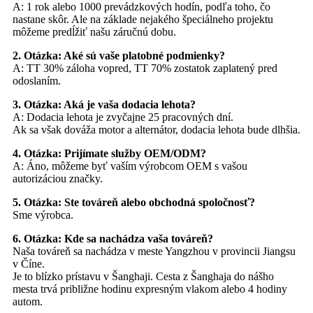
A: 1 rok alebo 1000 prevádzkových hodín, podľa toho, čo
nastane skôr. Ale na základe nejakého špeciálneho projektu
môžeme predĺžiť našu záručnú dobu.
2. Otázka: Aké sú vaše platobné podmienky?
A: TT 30% záloha vopred, TT 70% zostatok zaplatený pred
odoslaním.
3. Otázka: Aká je vaša dodacia lehota?
A: Dodacia lehota je zvyčajne 25 pracovných dní.
Ak sa však dováža motor a alternátor, dodacia lehota bude dlhšia.
4. Otázka: Prijímate služby OEM/ODM?
A: Áno, môžeme byť vaším výrobcom OEM s vašou
autorizáciou značky.
5. Otázka: Ste továreň alebo obchodná spoločnosť?
Sme výrobca.
6. Otázka: Kde sa nachádza vaša továreň?
Naša továreň sa nachádza v meste Yangzhou v provincii Jiangsu
v Číne.
Je to blízko prístavu v Šanghaji. Cesta z Šanghaja do nášho
mesta trvá približne hodinu expresným vlakom alebo 4 hodiny
autom.