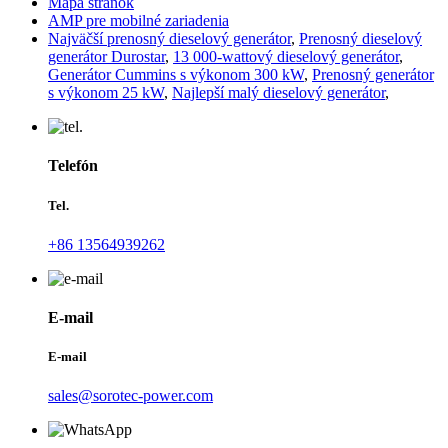
Mapa stránok
AMP pre mobilné zariadenia
Najväčší prenosný dieselový generátor
,
Prenosný dieselový
generátor Durostar
,
13 000-wattový dieselový generátor
,
Generátor Cummins s výkonom 300 kW
,
Prenosný generátor
s výkonom 25 kW
,
Najlepší malý dieselový generátor
,
Telefón
Tel.
+86 13564939262
E-mail
E-mail
sales@sorotec-power.com