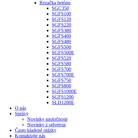
Rezačka betónu
SGC350
SGFS100
SGFS120
SGFS220
SGFS380
SGFS400
SGFS480
SGFS500
SGFS500E
SGFS520
SGFS580
SGFS700
SGFS700E
SGFS750
SGFS800
SGFS1000E
SGFS1200
SLD1200E
O nás
Správy
Novinky spoločnosti
Novinky z odvetvia
Často kladené otázky
Kontaktujte nás