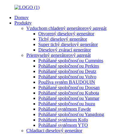
Domov
Produkty
Vzduchom chladený generátorový agregát
Otvorený dieselový generátor
Tichý dieselový generátor
Super tichý dieselový generátor
Dieselový zvárací generátor
Priemyselný generátorový agregát
Poháňané spoločnosťou Cummins
Poháňané spoločnosťou Perkins
Poháňané spoločnosťou Deutz
Poháňané spoločnosťou Volvo
Používa systém BAUDOUIN
Poháňané spoločnosťou Doosan
Poháňané spoločnosťou Kubota
Poháňané spoločnosťou Yanmar
Poháňané spoločnosťou Isuzu
Poháňané systémom Fawde
Poháňané spoločnosťou Yangdong
Poháňané systémom Kofo
Poháňané systémom YTO
Chladiaci dieselový generátor