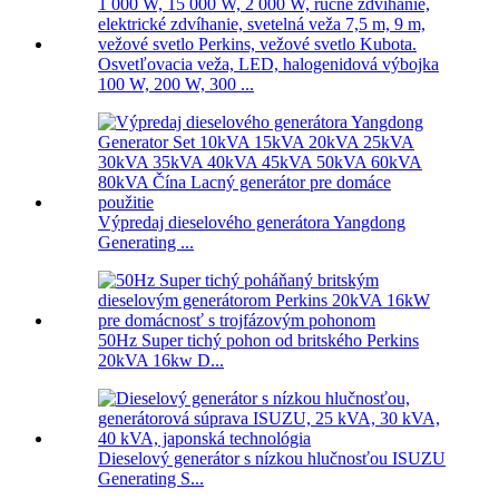
Osvetľovacia veža, LED, halogenidová výbojka
100 W, 200 W, 300 ...
Výpredaj dieselového generátora Yangdong
Generating ...
50Hz Super tichý pohon od britského Perkins
20kVA 16kw D...
Dieselový generátor s nízkou hlučnosťou ISUZU
Generating S...