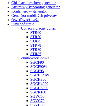
Chladiaci dieselový generátor
Austrálsky štandardný generátor
Kontajnerový generátor
Generátor mobilných prívesov
Osvetľovacia veža
Stavebné stroje
Ubíjací vibračný ubíjač
STR60
STR70
STR75
STR78
STR80
STR85
Zhutňovacia doska
SGCF90
SGCF90W
SGCF95
SGCF120W
SGCH300
SGCH4020
SGCH5030
SGCR160
SGVC60
SGVC70
SGVC80