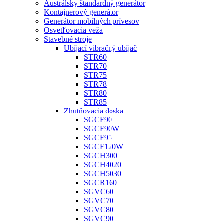
Austrálsky štandardný generátor
Kontajnerový generátor
Generátor mobilných prívesov
Osvetľovacia veža
Stavebné stroje
Ubíjací vibračný ubíjač
STR60
STR70
STR75
STR78
STR80
STR85
Zhutňovacia doska
SGCF90
SGCF90W
SGCF95
SGCF120W
SGCH300
SGCH4020
SGCH5030
SGCR160
SGVC60
SGVC70
SGVC80
SGVC90