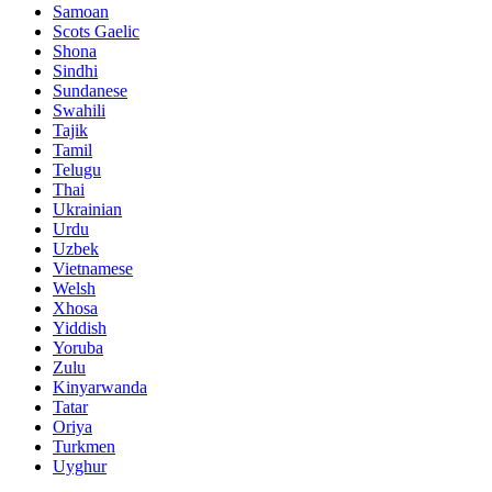
Samoan
Scots Gaelic
Shona
Sindhi
Sundanese
Swahili
Tajik
Tamil
Telugu
Thai
Ukrainian
Urdu
Uzbek
Vietnamese
Welsh
Xhosa
Yiddish
Yoruba
Zulu
Kinyarwanda
Tatar
Oriya
Turkmen
Uyghur