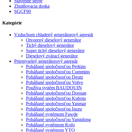
Stavebné stroje
Zhutňovacia doska
SGCF90
Kategórie
Vzduchom chladený generátorový agregát
Otvorený dieselový generátor
Tichý dieselový generátor
Super tichý dieselový generátor
Dieselový zvárací generátor
Priemyselný generátorový agregát
Poháňané spoločnosťou Perkins
Poháňané spoločnosťou Cummins
Poháňané spoločnosťou Deutz
Poháňané spoločnosťou Volvo
Používa systém BAUDOUIN
Poháňané spoločnosťou Doosan
Poháňané spoločnosťou Kubota
Poháňané spoločnosťou Yanmar
Poháňané spoločnosťou Isuzu
Poháňané systémom Fawde
Poháňané spoločnosťou Yangdong
Poháňané systémom Kofo
Poháňané systémom YTO