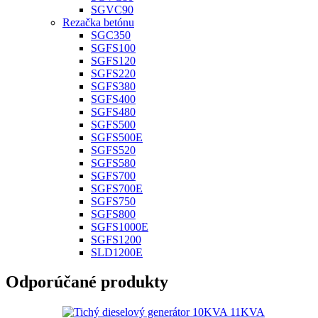
SGVC90
Rezačka betónu
SGC350
SGFS100
SGFS120
SGFS220
SGFS380
SGFS400
SGFS480
SGFS500
SGFS500E
SGFS520
SGFS580
SGFS700
SGFS700E
SGFS750
SGFS800
SGFS1000E
SGFS1200
SLD1200E
Odporúčané produkty