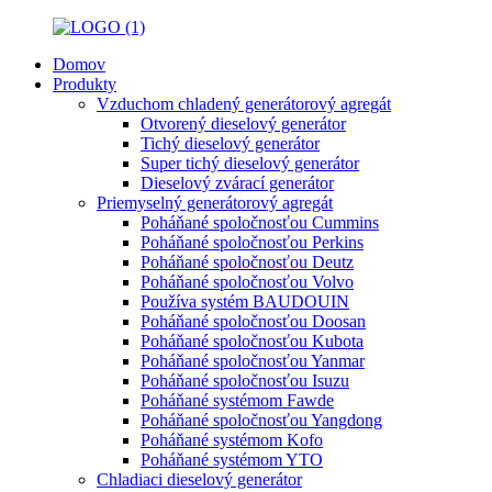
Domov
Produkty
Vzduchom chladený generátorový agregát
Otvorený dieselový generátor
Tichý dieselový generátor
Super tichý dieselový generátor
Dieselový zvárací generátor
Priemyselný generátorový agregát
Poháňané spoločnosťou Cummins
Poháňané spoločnosťou Perkins
Poháňané spoločnosťou Deutz
Poháňané spoločnosťou Volvo
Používa systém BAUDOUIN
Poháňané spoločnosťou Doosan
Poháňané spoločnosťou Kubota
Poháňané spoločnosťou Yanmar
Poháňané spoločnosťou Isuzu
Poháňané systémom Fawde
Poháňané spoločnosťou Yangdong
Poháňané systémom Kofo
Poháňané systémom YTO
Chladiaci dieselový generátor