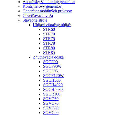
Austrálsky štandardný generátor
Kontajnerový generátor
Generátor mobilných prívesov
Osvetľovacia veža
Stavebné stroje
Ubíjací vibračný ubíjač
STR60
STR70
STR75
STR78
STR80
STR85
Zhutňovacia doska
SGCF90
SGCF90W
SGCF95
SGCF120W
SGCH300
SGCH4020
SGCH5030
SGCR160
SGVC60
SGVC70
SGVC80
SGVC90