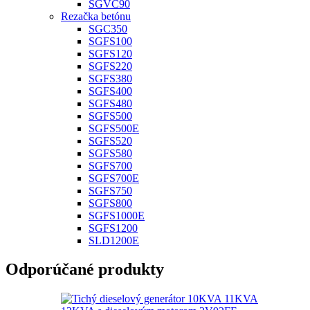
SGVC90
Rezačka betónu
SGC350
SGFS100
SGFS120
SGFS220
SGFS380
SGFS400
SGFS480
SGFS500
SGFS500E
SGFS520
SGFS580
SGFS700
SGFS700E
SGFS750
SGFS800
SGFS1000E
SGFS1200
SLD1200E
Odporúčané produkty