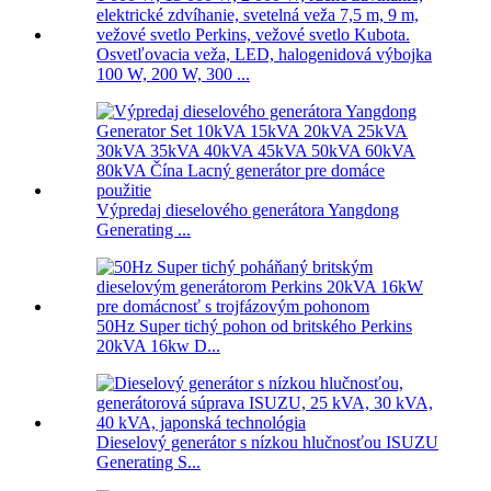
Osvetľovacia veža, LED, halogenidová výbojka
100 W, 200 W, 300 ...
Výpredaj dieselového generátora Yangdong
Generating ...
50Hz Super tichý pohon od britského Perkins
20kVA 16kw D...
Dieselový generátor s nízkou hlučnosťou ISUZU
Generating S...