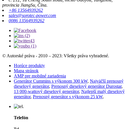
provincia JiangSu, Čína.
+86 13564939262
sales@sorotec-power.com
0086 13564939262
© Autorské práva - 2010 – 2023: Všetky práva vyhradené.
Horúce produkty
Mapa stránok
AMP pre mobilné zariadenia
Generátor Cummins s výkonom 300 kW
,
Najväčší prenosný
dieselový generátor
,
Prenosný dieselový generátor Durostar
,
13 000-wattový dieselový generátor
,
Najlepší malý dieselový
generátor
,
Prenosný generátor s výkonom 25 kW
,
Telefón
Tel.