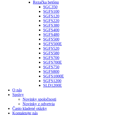
Rezačka betónu
SGC350
SGFS100
SGFS120
SGFS220
SGFS380
SGFS400
SGFS480
SGFS500
SGFS500E
SGFS520
SGFS580
SGFS700
SGFS700E
SGFS750
SGFS800
SGFS1000E
SGFS1200
SLD1200E
O nás
Správy
Novinky spoločnosti
Novinky z odvetvia
Často kladené otázky
Kontaktujte nás