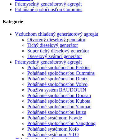
Priemyselný generátorový agregát
Poháňané spoločnosťou Cummins
Kategórie
Vzduchom chladený generátorový agregát
Otvorený dieselový generátor
Tichý dieselový generátor
Super tichý dieselový generátor
Dieselový zvárací generátor
Priemyselný generátorový agregát
Poháňané spoločnosťou Perkins
Poháňané spoločnosťou Cummins
Poháňané spoločnosťou Deutz
Poháňané spoločnosťou Volvo
Používa systém BAUDOUIN
Poháňané spoločnosťou Doosan
Poháňané spoločnosťou Kubota
Poháňané spoločnosťou Yanmar
Poháňané spoločnosťou Isuzu
Poháňané systémom Fawde
Poháňané spoločnosťou Yangdong
Poháňané systémom Kofo
Poháňané systémom YTO