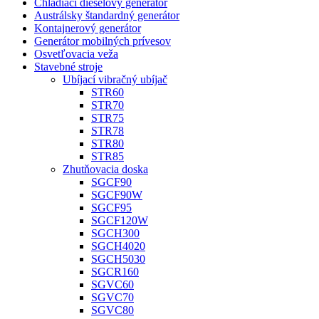
Chladiaci dieselový generátor
Austrálsky štandardný generátor
Kontajnerový generátor
Generátor mobilných prívesov
Osvetľovacia veža
Stavebné stroje
Ubíjací vibračný ubíjač
STR60
STR70
STR75
STR78
STR80
STR85
Zhutňovacia doska
SGCF90
SGCF90W
SGCF95
SGCF120W
SGCH300
SGCH4020
SGCH5030
SGCR160
SGVC60
SGVC70
SGVC80