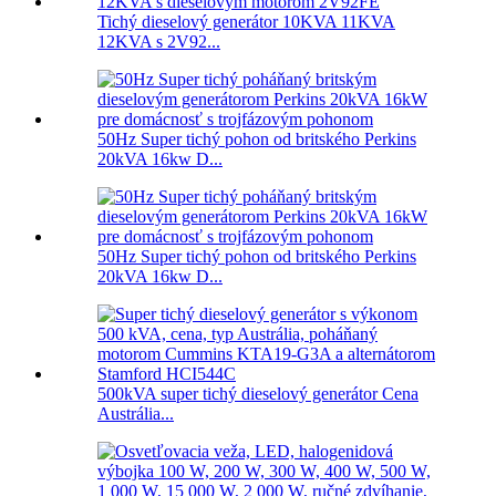
Tichý dieselový generátor 10KVA 11KVA
12KVA s 2V92...
50Hz Super tichý pohon od britského Perkins
20kVA 16kw D...
50Hz Super tichý pohon od britského Perkins
20kVA 16kw D...
500kVA super tichý dieselový generátor Cena
Austrália...