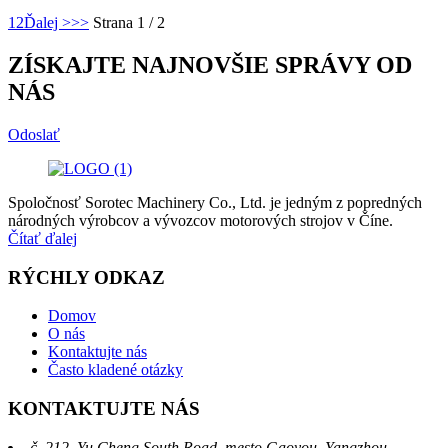
1
2
Ďalej >
>>
Strana 1 / 2
ZÍSKAJTE NAJNOVŠIE SPRÁVY OD
NÁS
Odoslať
Spoločnosť Sorotec Machinery Co., Ltd. je jedným z popredných
národných výrobcov a vývozcov motorových strojov v Číne.
Čítať ďalej
RÝCHLY ODKAZ
Domov
O nás
Kontaktujte nás
Často kladené otázky
KONTAKTUJTE NÁS
č. 212, Yu Cheng South Road, mesto Gaoyou, Yangzhou,